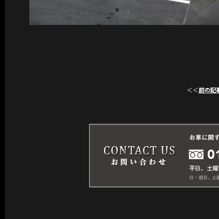
＜＜
前の記